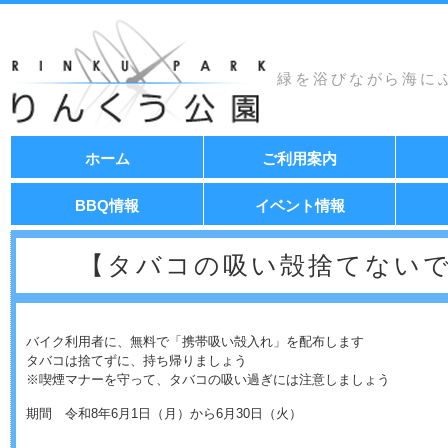
緑を浴びながら海に
コ
ホーム
ご利用案内
ン
テ
ン
BBQ情報
イベント情報
ツ
へ
移
【タバコの吸い殻捨てない
動
バイク利用者に、無料で「携帯吸い殻入れ」を配布します
タバコは捨てずに、持ち帰りましょう
※喫煙マナーを守って、タバコの吸い過ぎには注意しましょう
期間 令和8年6月1日（月）から6月30日（火）