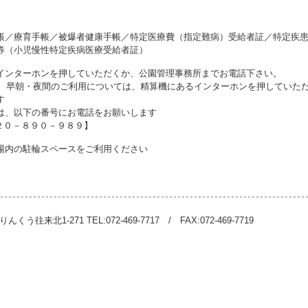
帳／療育手帳／被爆者健康手帳／特定医療費（指定難病）受給者証／特定疾
券（小児慢性特定疾病医療受給者証）
インターホンを押していただくか、公園管理事務所までお電話下さい。
7時00分）】 早朝・夜間のご利用については、精算機にあるインターホンを押していた
す
は、以下の番号にお電話をお願いします
２０－８９０－９８９】
場内の駐輪スペースをご利用ください
往来北1-271 TEL:072-469-7717 / FAX:072-469-7719