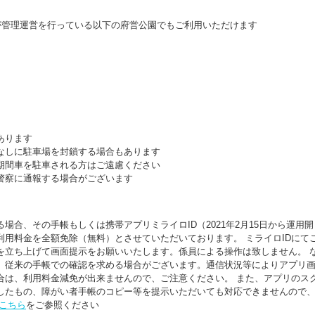
が管理運営を行っている以下の府営公園でもご利用いただけます
）
あります
なしに駐車場を封鎖する場合もあります
期間車を駐車される方はご遠慮ください
警察に通報する場合がございます
場合、その手帳もしくは携帯アプリミライロID（2021年2月15日から運用開
用料金を全額免除（無料）とさせていただいております。 ミライロIDにて
を立ち上げて画面提示をお願いいたします。係員による操作は致しません。 
は、従来の手帳での確認を求める場合がございます。通信状況等によりアプリ
合は、利用料金減免が出来ませんので、ご注意ください。 また、アプリのス
したもの、障がい者手帳のコピー等を提示いただいても対応できませんので
こちら
をご参照ください