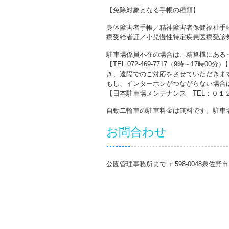
【免除対象となる手帳の種類】
身体障害者手帳／精神障害者保健福祉手
療受給者証／小児慢性特定疾患医療受診
駐車場係員不在の場合は、精算機にある
【TEL:072-469-7717（9時～1
き、遠隔でのご対応をさせていただきま
もし、インターホンがつながらない場合
【日本駐車場メンテナンス TEL：０１
自動二輪車の駐車料金は無料です。駐車
お問合わせ
公園管理事務所まで 〒598-0048泉佐野市りんくう