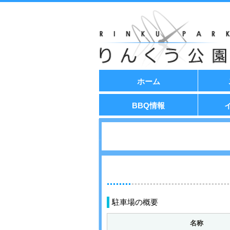
コ
ホーム
ン
テ
ン
BBQ情報
ツ
へ
移
動
駐車場の概要
名称