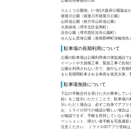
公園管理事務所のみ
りんくう公園他、(一財)大阪府公園協会
寝屋川公園（寝屋川市寝屋川公園）
山田池公園（枚方市山田池公園）
大泉緑地（堺市北区金岡町）
浜寺公園（堺市西区浜寺公園町）
せんなん里海公園（泉南郡岬町淡輪地先
駐車場の長期利用について
公園の駐車場は公園利用者の便益施設で
イベントや大規模工事、緊急工事で告知
公園を利用されない方で、旅行など長期
また長期間駐車される車両を発見次第、
駐車場免除について
下記の手帳交付を受けた方が乗車している
始）をご提示いただくことで、駐車場の利
示いただく場合は、必ずご自身でアプリ
お、ミライロIDでの確認が難しい場合
が確認できず、手帳を所持していない場
ーンショット、障がい者手帳を写真撮影
注意ください。 ミライロIDアプリ登録は