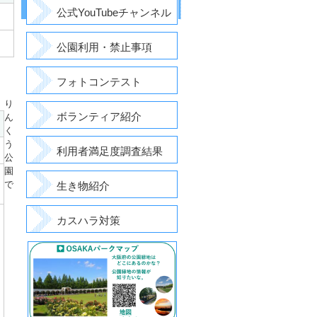
公式YouTubeチャンネル
公園利用・禁止事項
フォトコンテスト
り
ボランティア紹介
ん
く
う
利用者満足度調査結果
公
園
で
生き物紹介
カスハラ対策