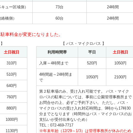
ベキュー区域側）
73台
24時間
連絡橋側）
60台
24時間
から駐車料金が変更になりました。
 】
【 バス・マイクロバス 】
土日祝日
利用時間帯
平日
土日祝日
310円
入庫～4時間まで
520円
1050円
510円
4時間超～24時間ま
1050円
2100円
で
640円
第２駐車場のみ、受け入れ可能です。 バス・マイク
760円
ロバスの駐車については、事前に公園管理事務所まで
お問合せの上、必ずご予約下さい。 ただし、バス・
880円
マイクロバスの受け入れ対応時間は、9時から17時30
分までとなります（時間外はバス・マイクロバスのお
1000円
支払いが受付出来ないため）
TEL：072-469-7717
1130円
※年末年始（12/29～1/3）は管理事務所が休みのため