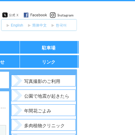
English
简体中文
한국어
駐車場
せ
リンク
サ
ブ
写真撮影のご利用
メ
ニ
ュ
公園で地震が起きたら
ー
年間花ごよみ
多肉植物クリニック