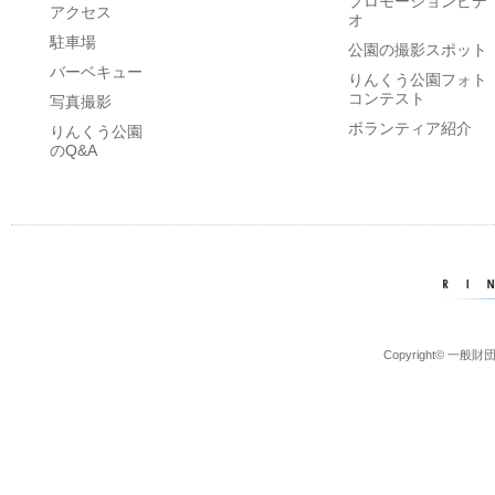
プロモーションビデ
アクセス
オ
駐車場
公園の撮影スポット
バーベキュー
りんくう公園フォト
コンテスト
写真撮影
ボランティア紹介
りんくう公園
のQ&A
Copyright© 一般財団