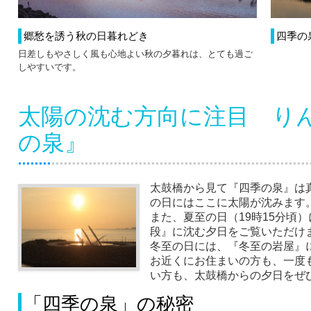
郷愁を誘う秋の日暮れどき
四季の
日差しもやさしく風も心地よい秋の夕暮れは、とても過ご
しやすいです。
太陽の沈む方向に注目 り
の泉』
太鼓橋から見て『四季の泉』は
の日にはここに太陽が沈みます
また、夏至の日（19時15分頃
段』に沈む夕日をご覧いただけ
冬至の日には、『冬至の岩屋』
お近くにお住まいの方も、一度
い方も、太鼓橋からの夕日をぜ
「四季の泉」の秘密