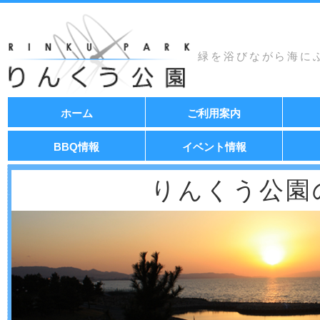
緑を浴びながら海に
コ
ホーム
ご利用案内
ン
テ
ン
BBQ情報
イベント情報
ツ
へ
移
りんくう公園
動