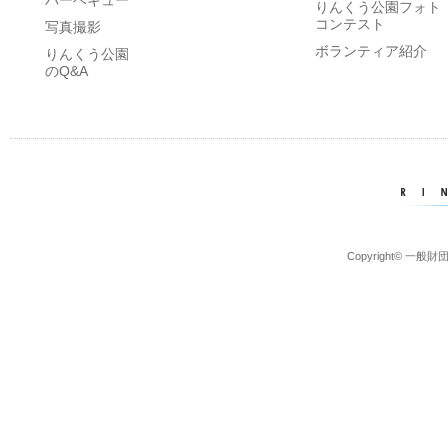
バーベキュー
りんくう公園フォト
コンテスト
写真撮影
ボランティア紹介
りんくう公園
のQ&A
Copyright© 一般財団