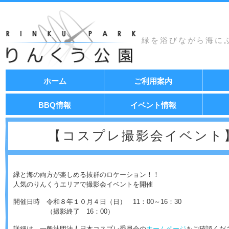
緑を浴びながら海に
コ
ホーム
ご利用案内
ン
テ
ン
BBQ情報
イベント情報
ツ
へ
移
【コスプレ撮影会イベント
動
緑と海の両方が楽しめる抜群のロケーション！！
人気のりんくうエリアで撮影会イベントを開催
開催日時 令和８年１０月４日（日） 11：00～16：30
（撮影終了 16：00）
詳細は、一般社団法人日本コスプレ委員会の
ホームページ
をご確認くだ